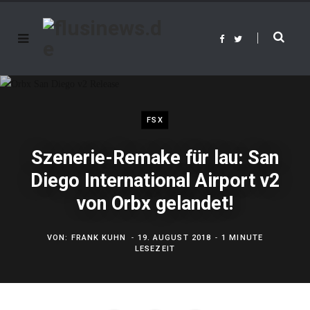
F
T
a
w
c
i
e
t
b
t
o
e
o
r
k
FSX
Szenerie-Remake für lau: San
Diego International Airport v2
von Orbx gelandet!
VON:
FRANK KUHN
19. AUGUST 2018
1 MINUTE
LESEZEIT