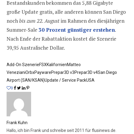
Bestandskunden bekommen das 5,88 Gigabyte
große Update gratis, alle anderen können San Diego
noch
bis zum 22. August
im Rahmen des diesjährigen
Summer-Sale
30 Prozent günstiger erstehen
.
Nach Ende der Rabattaktion kostet die Szenerie
39,95 Australische Dollar.
Add-On Szenerie
FSX
Kalifornien
Matteo
Veneziani
Orbx
Payware
Prepar3D v3
Prepar3D v4
San Diego
Airport (SAN/KSAN)
Update / Service Pack
USA
0
Frank Kuhn
Hallo, ich bin Frank und schreibe seit 2011 für flusinews.de.