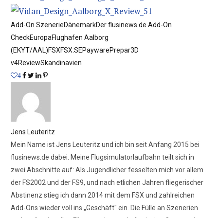
Add-On Szenerie
Dänemark
Der flusinews.de Add-On
Check
Europa
Flughafen Aalborg
(EKYT/AAL)
FSX
FSX:SE
Payware
Prepar3D
v4
Review
Skandinavien
4
Jens Leuteritz
Mein Name ist Jens Leuteritz und ich bin seit Anfang 2015 bei
flusinews.de dabei. Meine Flugsimulatorlaufbahn teilt sich in
zwei Abschnitte auf: Als Jugendlicher fesselten mich vor allem
der FS2002 und der FS9, und nach etlichen Jahren fliegerischer
Abstinenz stieg ich dann 2014 mit dem FSX und zahlreichen
Add-Ons wieder voll ins „Geschäft" ein. Die Fülle an Szenerien