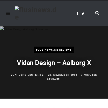
F
T
a
w
c
i
e
t
b
t
o
e
o
r
k
FLUSINEWS.DE REVIEWS
Vidan Design – Aalborg X
VON:
JENS LEUTERITZ
28. DEZEMBER 2018
7 MINUTEN
LESEZEIT