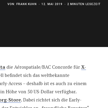
VON:
FRANK KUHN
12. MAI 2019
2 MINUTEN LESEZEIT
ta
die Aérospatiale/BAC Concorde für
X-
ll befindet sich das weltbekannte
rly-Access – deshalb ist es auch zu einem
in Höhe von 50 US-Dollar verfügbar.
org-Store
. Dabei richtet sich die Early-
der Entwickler an „freundliche Benutzer“.