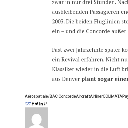
zwar in nur drei Stunden. Nac
ausbleibenden Passagieren end
2003. Die beiden Fluglinien s
ein – und die Concorde außer 
Fast zwei Jahrzehnte später k
ein Revival erfahren. Nicht nu
Klassiker wieder in die Luft
aus Denver
plant sogar eine
Aérospatiale/BAC Concorde
Aircraft
Airliner
COLIMATA
Pa
7