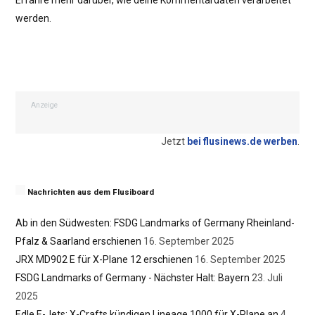
Erfahre mehr darüber, wie deine Kommentardaten verarbeitet
werden
.
Anzeige
Jetzt
bei flusinews.de werben
.
Nachrichten aus dem Flusiboard
Ab in den Südwesten: FSDG Landmarks of Germany Rheinland-
Pfalz & Saarland erschienen
16. September 2025
JRX MD902 E für X-Plane 12 erschienen
16. September 2025
FSDG Landmarks of Germany - Nächster Halt: Bayern
23. Juli
2025
Edle E-Jets: X-Crafts kündigen Lineage 1000 für X-Plane an
4.