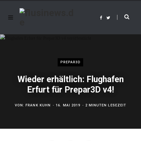
F
T
a
w
c
i
e
t
b
t
o
e
o
r
k
PREPAR3D
Wieder erhältlich: Flughafen
Erfurt für Prepar3D v4!
VON:
FRANK KUHN
16. MAI 2019
2 MINUTEN LESEZEIT