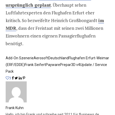
ursprünglich geplant
. Überhaupt sehen
Luftfahrtexperten den Flughafen Erfurt eher
kritisch. So bezweifelte Heinrich Großbongardt
im
MDR
, dass der Freistaat mit seinen zwei Millionen
Einwohnern einen eigenen Passagierflughafen
benötigt.
Add-On Szenerie
Aerosoft
Deutschland
Flughafen Erfurt-Weimar
(ERF/EDDE)
Frank Seifert
Payware
Prepar3D v4
Update / Service
Pack
3
Frank Kuhn
Hallo, ich bin Frank und schreibe seit 2011 für flusinews.de.