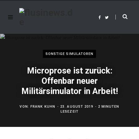
F
T
a
w
c
i
e
t
b
t
o
e
o
r
k
SONSTIGE SIMULATOREN
Microprose ist zurück:
Offenbar neuer
Militärsimulator in Arbeit!
VON:
FRANK KUHN
23. AUGUST 2019
2 MINUTEN
LESEZEIT