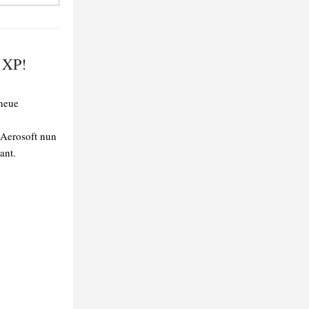
o XP!
 neue
 Aerosoft nun
ant.