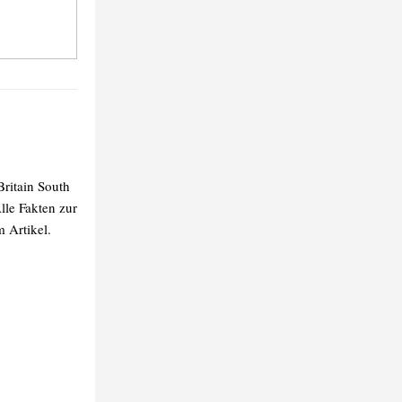
Britain South
lle Fakten zur
m Artikel.