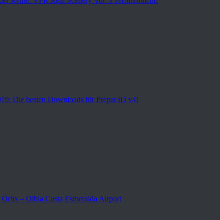
der Reihe: VFR Real Scenery Vol. 3 veröffentlicht!
19: Die besten Downloads für Prepar3D v4!
 Orbx – Olbia Costa Esmeralda Airport