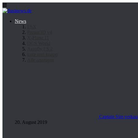
News
FSX
Prepar3D v4
X-Plane 11
DCS World
Aerofly FS 2
kurz und knapp
Alle anzeigen
Captain Sim verkauf
20. August 2019