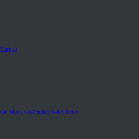
’Hare v2
lon: Milviz veröffentlicht T-38A Redux!