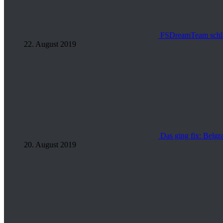
FSDreamTeam schläg
22. August 2019
Das ging fix: Belgra
20. August 2019