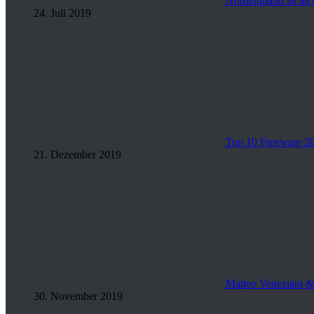
Nordengland ist an 
24. Juli 2019
Top 10 Freeware 20
21. Dezember 2019
Matteo Veneziani &
30. November 2019