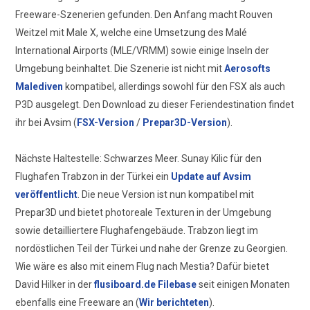
Freeware-Szenerien gefunden. Den Anfang macht Rouven
Weitzel mit Male X, welche eine Umsetzung des Malé
International Airports (MLE/VRMM) sowie einige Inseln der
Umgebung beinhaltet. Die Szenerie ist nicht mit
Aerosofts
Malediven
kompatibel, allerdings sowohl für den FSX als auch
P3D ausgelegt. Den Download zu dieser Feriendestination findet
ihr bei Avsim (
FSX-Version
/
Prepar3D-Version
).
Nächste Haltestelle: Schwarzes Meer. Sunay Kilic für den
Flughafen Trabzon in der Türkei ein
Update auf Avsim
veröffentlicht
. Die neue Version ist nun kompatibel mit
Prepar3D und bietet photoreale Texturen in der Umgebung
sowie detailliertere Flughafengebäude. Trabzon liegt im
nordöstlichen Teil der Türkei und nahe der Grenze zu Georgien.
Wie wäre es also mit einem Flug nach Mestia? Dafür bietet
David Hilker in der
flusiboard.de Filebase
seit einigen Monaten
ebenfalls eine Freeware an (
Wir berichteten
).