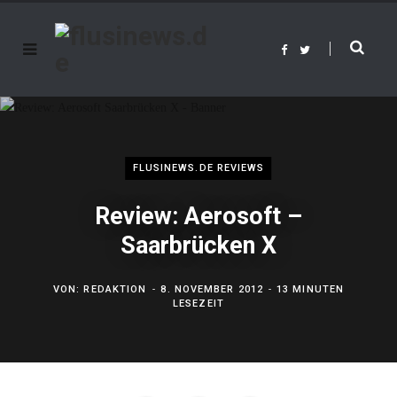
F
T
a
w
c
i
e
t
b
t
o
e
o
r
k
FLUSINEWS.DE REVIEWS
Review: Aerosoft –
Saarbrücken X
VON:
REDAKTION
8. NOVEMBER 2012
13 MINUTEN
LESEZEIT