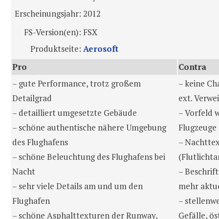
Erscheinungsjahr:
2012
FS-Version(en):
FSX
Produktseite:
Aerosoft
Pro
Contra
– gute Performance, trotz großem
– keine Ch
Detailgrad
ext. Verwei
– detailliert umgesetzte Gebäude
– Vorfeld w
– schöne authentische nähere Umgebung
Flugzeuge
des Flughafens
– Nachttex
– schöne Beleuchtung des Flughafens bei
(Flutlichta
Nacht
– Beschrif
– sehr viele Details am und um den
mehr aktue
Flughafen
– stellenwe
– schöne Asphalttexturen der Runway,
Gefälle, ö