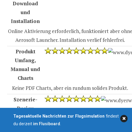
Download
und
Installation
Online Aktivierung erforderlich, funktioniert aber ohn
Aerosoft Launcher. Installation verlief fehlerfrei.
Produkt
Umfang,
Manual und
Charts
Keine PDF Charts, aber ein rundum solides Produkt.
Szenerie-
Design
Tagesaktuelle Nachrichten zur Flugsimulation
findest
Ist dem Entwickler sehr gut gelungen, hier und da
du derzeit
im Flusiboard
.
besteht aber noch nachbesserungs Bedarf.