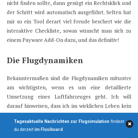
nicht finden sollte, dann genügt ein Rechtsklick und
der Schritt wird automatisch ausgeführt. Selten hat
mir so ein Tool derart viel Freude beschert wie die
interaktive Checkliste, sowas wünscht man sich zu
einem Payware Add-On dazu, und das definitiv!
Die Flugdynamiken
Bekanntermaßen sind die Flugdynamiken mitunter
am wichtigsten, wenn es um eine detaillierte
Umsetzung eines Luftfahrzeuges geht. Ich will
darauf hinweisen, dass ich im wirklichen Leben kein
Pilot bin und die Flugdynamiken also lediglich nach
Tagesaktuelle Nachrichten zur Flugsimulation
findest
meinen virtuellen Erfahrungen und Kenntnissen
du derzeit
im Flusiboard
.
beurteilen kann.