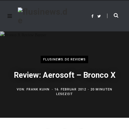
F
T
a
w
c
i
e
t
b
t
o
e
o
r
k
FLUSINEWS.DE REVIEWS
Review: Aerosoft – Bronco X
VON:
FRANK KUHN
16. FEBRUAR 2012
20 MINUTEN
LESEZEIT